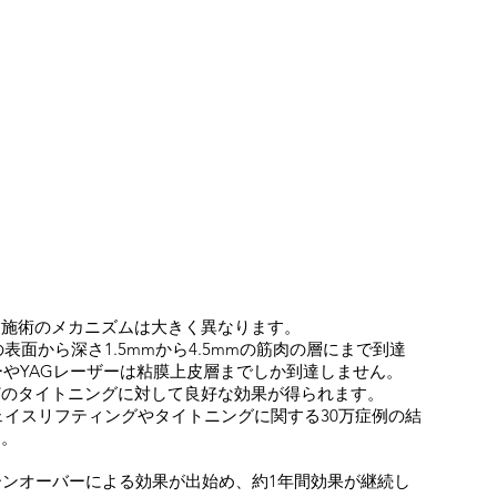
て施術のメカニズムは大きく異なります。
の表面から深さ1.5mmから4.5mmの筋肉の層にまで到達
ーやYAGレーザーは粘膜上皮層までしか到達しません。
膣のタイトニングに対して良好な効果が得られます。
フェイスリフティングやタイトニングに関する30万症例の結
す。
ーンオーバーによる効果が出始め、約1年間効果が継続し