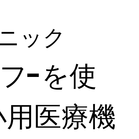
リニック
イフ-を使
小用医療機