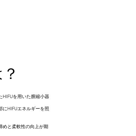
は？
HIFUを用いた膣縮小器
にHIFUエネルギーを照
締めと柔軟性の向上が期