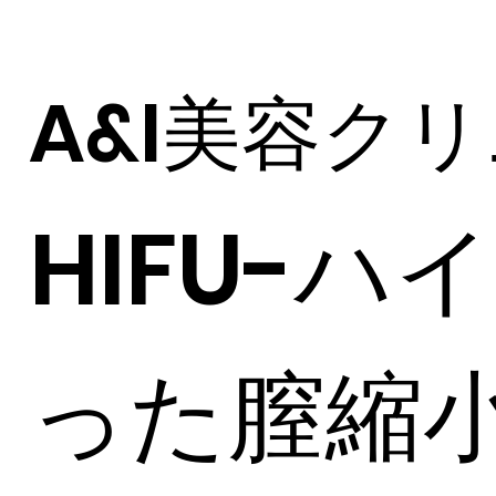
A&I美容ク
HIFU-ハ
った膣縮